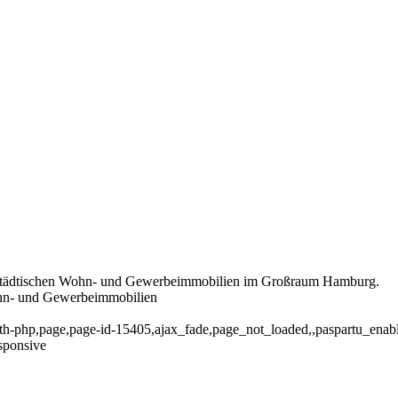
rstädtischen Wohn- und Gewerbeimmobilien im Großraum Hamburg.
- und Gewerbeimmobilien
dth-php,page,page-id-15405,ajax_fade,page_not_loaded,,paspartu_ena
sponsive