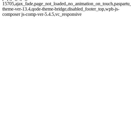
15705,ajax_fade,page_not_loaded,,no_animation_on_touch,paspartu
theme-ver-13.4,qode-theme-bridge,disabled_footer_top,wpb-js-
composer js-comp-ver-5.4.5,vc_responsive
Datenschutz